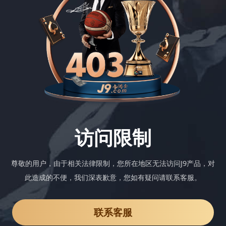
访问限制
尊敬的用户，由于相关法律限制，您所在地区无法访问J9产品，对
此造成的不便，我们深表歉意，您如有疑问请联系客服。
联系客服